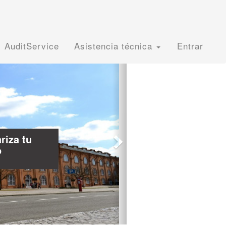
AuditService
Asistencia técnica
Entrar
Next
uras energéticas y
de equipos
ión de la