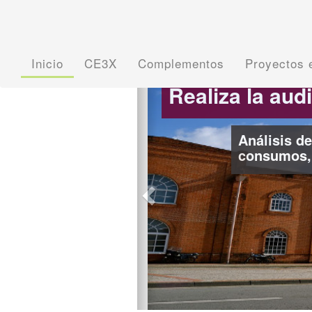
Inicio
CE3X
Complementos
Proyectos 
Previous
toría energética completa
 demandas, facturas energéticas,
tc... con AuditService
Estandar
proceso