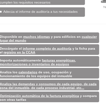
cumplen los requisitos necesarios
■ Adecúa el informe de auditoría a tus necesidades
Disponible en
muchos idiomas
y para edificios en
cualquier
lugar del mundo
Descárgate el
informe completo de auditoría
y la ficha para
el
registro en la CCAA
Importa automáticamente
facturas energéticas,
monitorizaciones o inventarios de equipos
Analiza los
calendarios
de uso, ocupación y
funcionamiento de los equipos del inmueble
Analiza las demandas y consumos de cada equipo, de cada
zona del inmueble, de cada proceso industrial, etc...
Optimización automática de la factura energética
y compara
con otras tarifas