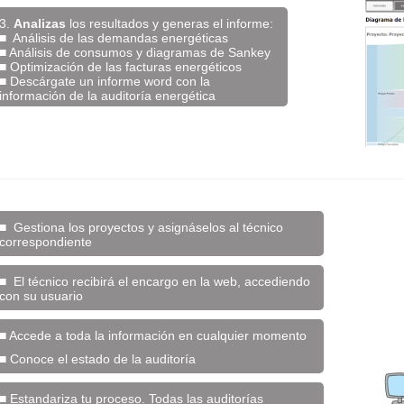
3.
Analizas
los resultados y generas el informe:
■ Análisis de las demandas energéticas
■ Análisis de consumos y diagramas de Sankey
■ Optimización de las facturas energéticos
■ Descárgate un informe word con la
información de la auditoría energética
■ Gestiona los proyectos y asignáselos al técnico
correspondiente
■ El técnico recibirá el encargo en la web, accediendo
con su usuario
■ Accede a toda la información en cualquier momento
■ Conoce el estado de la auditoría
■ Estandariza tu proceso. Todas las auditorías