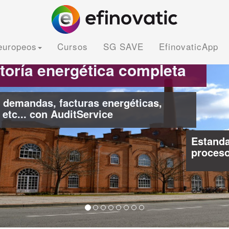
europeos
Cursos
SG SAVE
EfinovaticApp
Análisis de fact
monitorización 
iza tu
Realiza la optimizac
factura